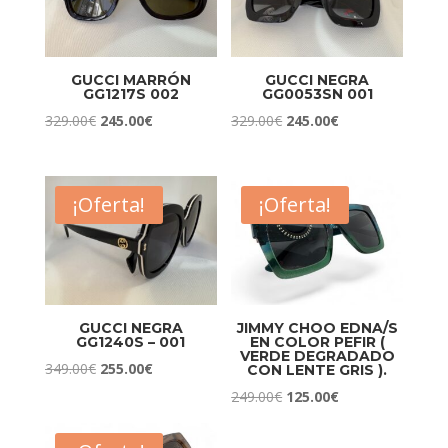
GUCCI MARRÓN
GUCCI NEGRA
GG1217S 002
GG0053SN 001
El
El
El
El
329.00
€
245.00
€
329.00
€
245.00
€
precio
precio
precio
precio
original
actual
original
actual
era:
es:
era:
es:
¡Oferta!
¡Oferta!
329.00€.
245.00€.
329.00€.
245.00€.
GUCCI NEGRA
JIMMY CHOO EDNA/S
GG1240S – 001
EN COLOR PEFIR (
VERDE DEGRADADO
El
El
349.00
€
255.00
€
CON LENTE GRIS ).
precio
precio
El
El
249.00
€
125.00
€
original
actual
precio
precio
era:
es:
original
actual