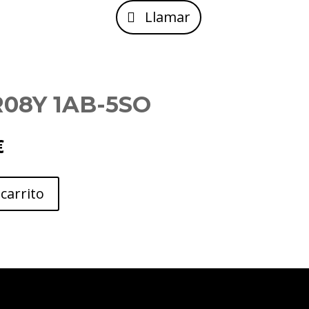
Llamar
08Y 1AB-5SO
El
€
precio
actual
es:
 carrito
.
245.00€.