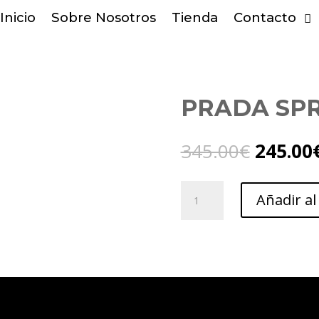
Inicio
Sobre Nosotros
Tienda
Contacto
PRADA SPR
El
345.00
€
245.00
precio
original
Prada
era:
Añadir al
spr08y
345.00€
1ab-
5so
cantidad