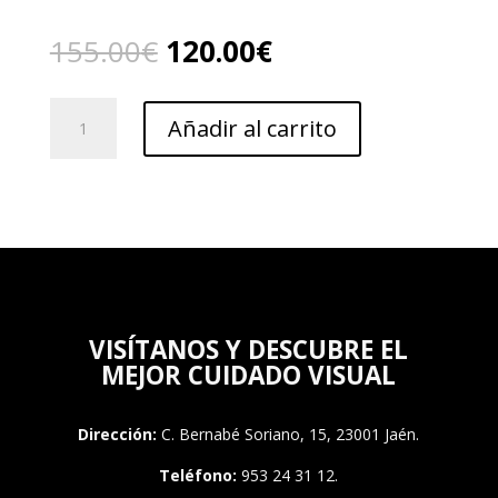
El
El
155.00
€
120.00
€
precio
precio
original
actual
Ray
era:
es:
Añadir al carrito
ban
155.00€.
120.00€.
2140-
954
-
50
cantidad
VISÍTANOS Y DESCUBRE EL
MEJOR CUIDADO VISUAL
Dirección:
C. Bernabé Soriano, 15, 23001 Jaén.
Teléfono:
953 24 31 12.